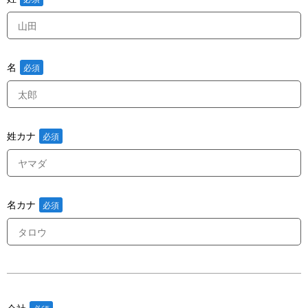
名
姓カナ
名カナ
会社