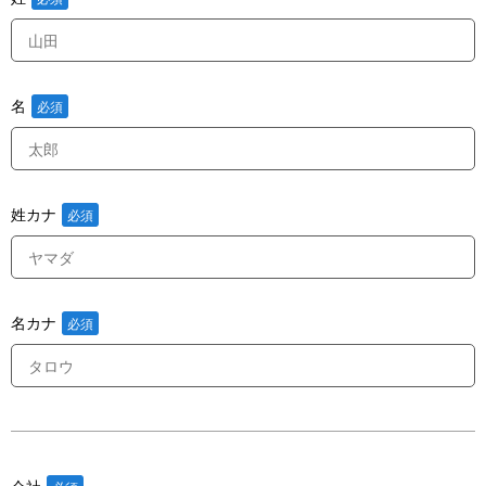
名
姓カナ
名カナ
会社